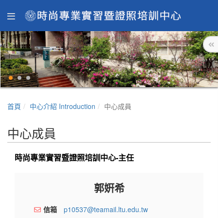
首頁
中心介紹 Introduction
中心成員
中心成員
時尚專業實習暨證照培訓中心-主任
郭姸希
信箱
p10537@teamail.ltu.edu.tw