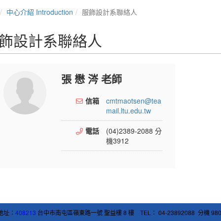
中心介紹 Introduction
服飾設計系聯絡人
飾設計系聯絡人
張 懋 涔 老師
信箱
cmtmaotsen@tea
mail.ltu.edu.tw
電話
(04)2389-2088 分
機3912
地址：
408213
台中市南屯區嶺東路一號 聖益樓 8 樓 TEL： 04-23892088 分機 980